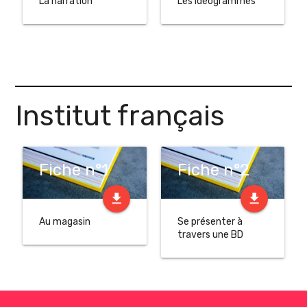
La narration
Les idéogrammes
Institut français
Fiche n°1
Fiche n°2
file_download
file_download
Au magasin
Se présenter à
travers une BD