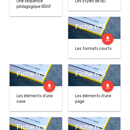
Une séquence
Les styles de BD
pédagogique BDnF
Fiche n°3
file_download
Les formats courts
Fiche n°4
Fiche n°5
file_download
file_download
Les éléments d'une
Les éléments d'une
case
page
Fiche n°6
Fiche n°7