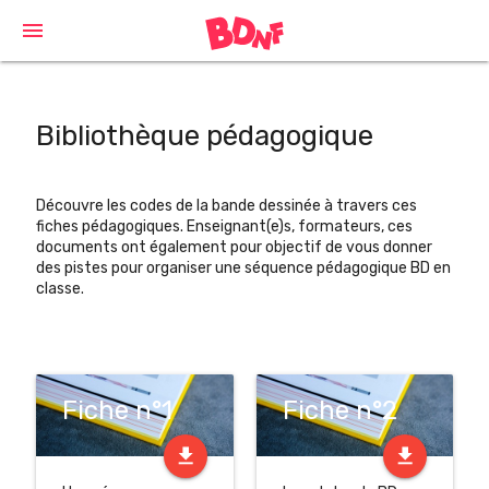
Cookies management panel
menu
Bibliothèque pédagogique
Découvre les codes de la bande dessinée à travers ces
fiches pédagogiques. Enseignant(e)s, formateurs, ces
documents ont également pour objectif de vous donner
des pistes pour organiser une séquence pédagogique BD en
classe.
Fiche n°1
Fiche n°2
file_download
file_download