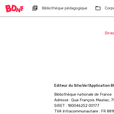
Cookies management panel
library_books
folder_open
Bibliothèque pédagogique
Corpu
Direc
Editeur du Site/de l’Application 
Bibliothèque nationale de France
Adresse
:
Quai François Mauriac, 7
SIRET
:
180046252 00177
TVA Intracommunautaire
:
FR 881