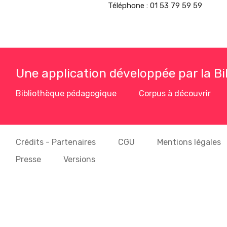
Téléphone
:
01 53 79 59 59
Une application développée par la B
Bibliothèque pédagogique
Corpus à découvrir
Crédits - Partenaires
CGU
Mentions légales
Presse
Versions