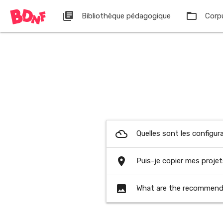
Cookies management panel
library_books
folder_open
Bibliothèque pédagogique
Corpu
filter_drama
Quelles sont les configur
place
Puis-je copier mes projet
photo
What are the recommend