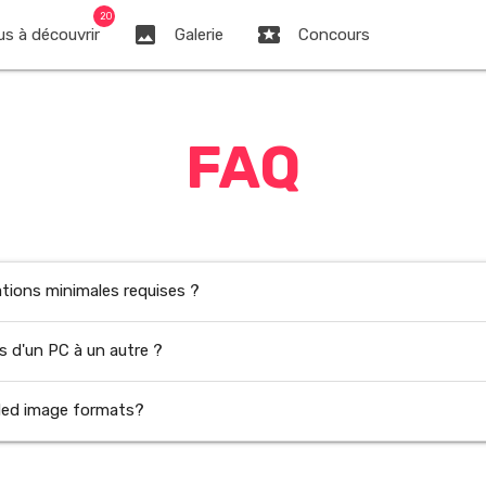
20
image
local_play
s à découvrir
Galerie
Concours
FAQ
ations minimales requises ?
s d'un PC à un autre ?
ed image formats?