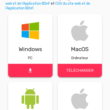
web et de l’Application BDnF
et
CGU du site web et de
l’Application BDnF.
Windows
MacOS
PC
Ordinateur
file_download
TÉLÉCHARGER
TÉLÉCHARGER