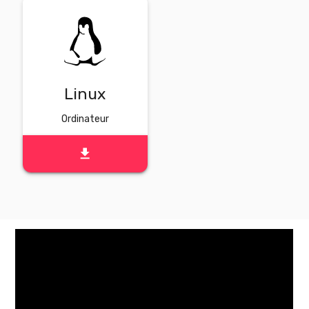
Linux
Ordinateur
file_download
TÉLÉCHARGER