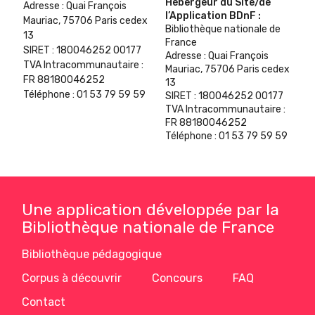
Hébergeur du Site/de
Adresse
:
Quai François
l’Application BDnF
:
Mauriac, 75706 Paris cedex
Bibliothèque nationale de
13
France
SIRET
:
180046252 00177
Adresse
:
Quai François
TVA Intracommunautaire
:
Mauriac, 75706 Paris cedex
FR 88180046252
13
Téléphone
:
01 53 79 59 59
SIRET
:
180046252 00177
TVA Intracommunautaire
:
FR 88180046252
Téléphone
:
01 53 79 59 59
Une application développée par la
Bibliothèque nationale de France
Bibliothèque pédagogique
Corpus à découvrir
Concours
FAQ
Contact