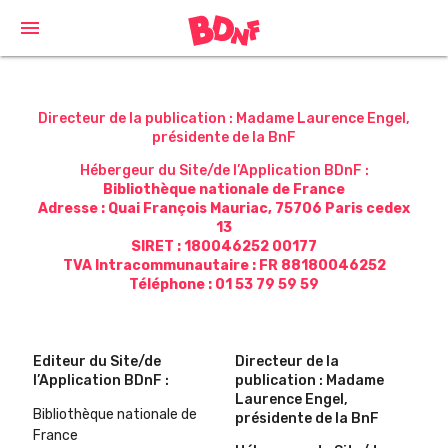
Cookies management panel
menu
Directeur de la publication
:
Madame Laurence Engel,
présidente de la BnF
Hébergeur du Site/de l’Application BDnF
:
Bibliothèque nationale de France
Adresse
:
Quai François Mauriac, 75706 Paris cedex
13
SIRET
:
180046252 00177
TVA Intracommunautaire
:
FR 88180046252
Téléphone
:
01 53 79 59 59
Editeur du Site/de
Directeur de la
l’Application BDnF
:
publication
:
Madame
Laurence Engel,
Bibliothèque nationale de
présidente de la BnF
France