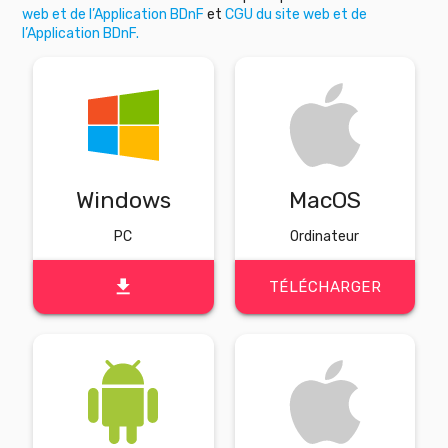
web et de l’Application BDnF
et
CGU du site web et de
l’Application BDnF.
Windows
MacOS
PC
Ordinateur
file_download
TÉLÉCHARGER
TÉLÉCHARGER