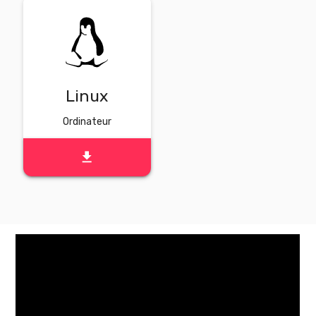
Linux
Ordinateur
file_download
TÉLÉCHARGER